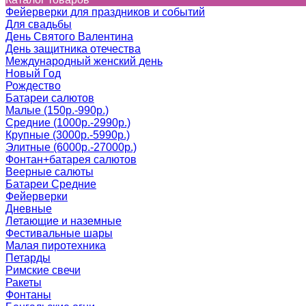
Фейерверки для праздников и событий
Для свадьбы
День Святого Валентина
День защитника отечества
Международный женский день
Новый Год
Рождество
Батареи салютов
Малые (150р.-990р.)
Cредние (1000р.-2990р.)
Крупные (3000р.-5990р.)
Элитные (6000р.-27000р.)
Фонтан+батарея салютов
Веерные салюты
Батареи Средние
Фейерверки
Дневные
Летающие и наземные
Фестивальные шары
Малая пиротехника
Петарды
Римские свечи
Ракеты
Фонтаны