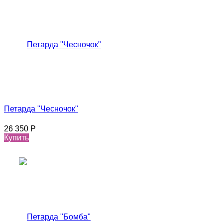
Петарда "Чесночок"
26 350
Р
Купить