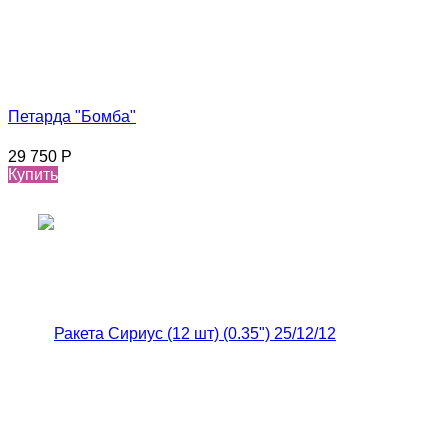
Петарда "Бомба"
29 750
Р
Купить