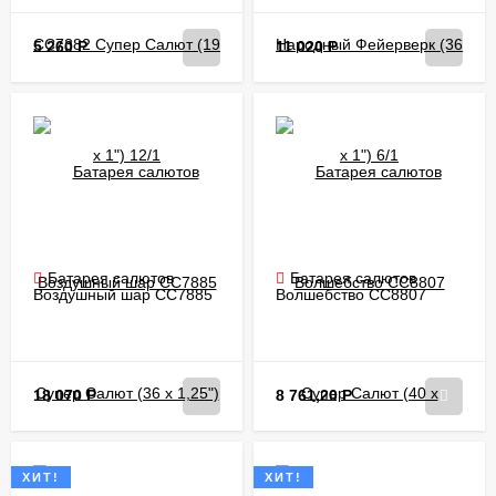
5 260
Р
11 020
Р
Батарея салютов
Батарея салютов
Воздушный шар CC7885
Волшебство CC8807
Супер Салют (36 х 1,25")
Супер Салют (40 х
4/1
0,8"-1,2") 4/1
18 070
Р
8 761,20
Р
ХИТ!
ХИТ!