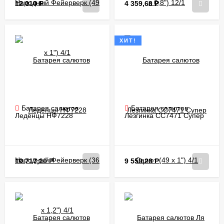
12 010
Р
4 359,60
Р
ХИТ!
Батарея салютов
Батарея салютов
Леденцы НФ7228
Лезгинка CC7471 Супер
Народный Фейерверк (36
Салют (49 х 1") 4/1
х 1,2") 4/1
10 717,20
Р
9 559,20
Р