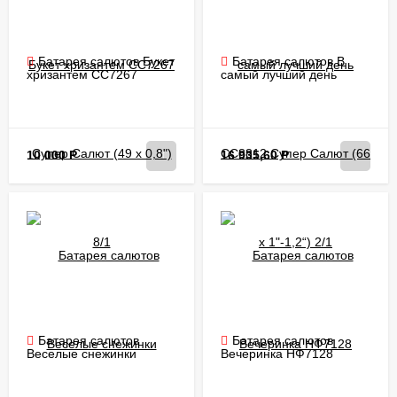
Батарея салютов Букет
Батарея салютов В
хризантем CC7267
самый лучший день
Супер Салют (49 х 0,8")
CC8812 Супер Салют (66
8/1
х 1"-1,2“) 2/1
10 000
Р
16 935,60
Р
Батарея салютов
Батарея салютов
Веселые снежинки
Вечеринка НФ7128
CC7382 Супер Салют (19
Народный Фейерверк (36
х 1") 12/1
х 1") 6/1