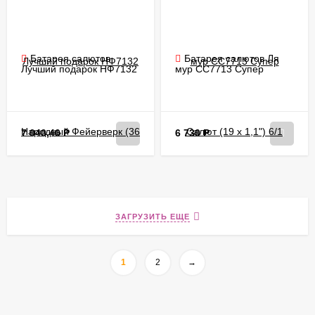
Батарея салютов
Батарея салютов Ля
Лучший подарок НФ7132
мур CC7713 Супер
Народный Фейерверк (36
Салют (19 х 1,1") 6/1
х 1") 6/1
7 040,40
Р
6 730
Р
ЗАГРУЗИТЬ ЕЩЕ
1
2
→