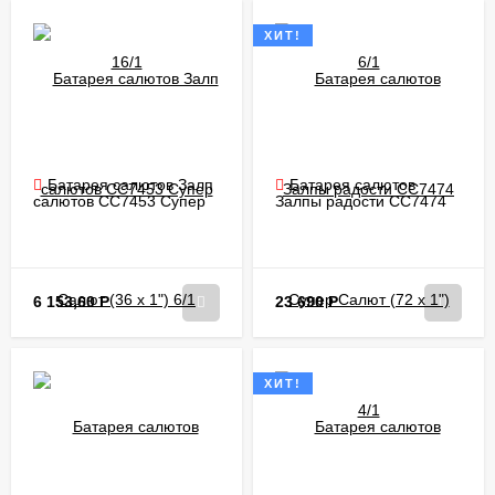
ХИТ!
Батарея салютов Залп
Батарея салютов
салютов CC7453 Супер
Залпы радости CC7474
Салют (36 х 1") 6/1
Супер Салют (72 х 1")
4/1
6 153,60
Р
23 690
Р
ХИТ!