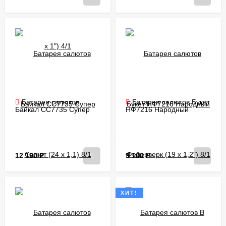
Батарея салютов
Батарея салютов Букет
Байкал CC7735 Супер
НФ7216 Народный
Салют (24 х 1,1) 8/1
Фейерверк (19 х 1,2") 8/1
12 190
Р
9 100
Р
ХИТ!