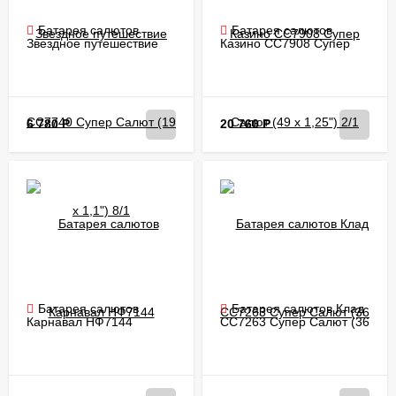
Батарея салютов
Батарея салютов
Звездное путешествие
Казино CC7908 Супер
CC7740 Супер Салют (19
Салют (49 х 1,25") 2/1
х 1,1") 8/1
6 780
Р
20 760
Р
Батарея салютов
Батарея салютов Клад
Карнавал НФ7144
CC7263 Супер Салют (36
Народный Фейерверк (49
х 0,8") 12/1
х 1") 4/1