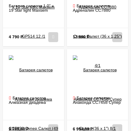
Батарея салютов 1.0" х
Батарея салютов
19 Star light Maxsem
Адреналин CC7880
GP514 12 /1
Супер Салют (36 х 1,25")
4/1
4 790
Р
17 890
Р
Батарея салютов
Батарея салютов
Алмазная диадема
Анаконда CC7458 Супер
CC7858 Супер Салют (49
Салют (36 х 1") 8/1
х 1") 4/1
9 705,60
Р
6 994,80
Р