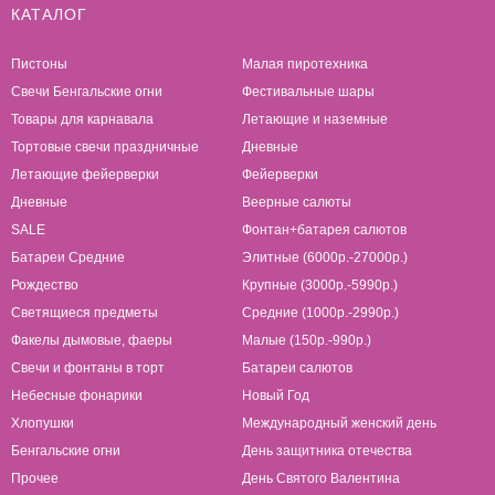
КАТАЛОГ
Пистоны
Малая пиротехника
Свечи Бенгальские огни
Фестивальные шары
Товары для карнавала
Летающие и наземные
Тортовые свечи праздничные
Дневные
Летающие фейерверки
Фейерверки
Дневные
Веерные салюты
SALE
Фонтан+батарея салютов
Батареи Средние
Элитные (6000р.-27000р.)
Рождество
Крупные (3000р.-5990р.)
Светящиеся предметы
Cредние (1000р.-2990р.)
Факелы дымовые, фаеры
Малые (150р.-990р.)
Свечи и фонтаны в торт
Батареи салютов
Небесные фонарики
Новый Год
Хлопушки
Международный женский день
Бенгальские огни
День защитника отечества
Прочее
День Святого Валентина