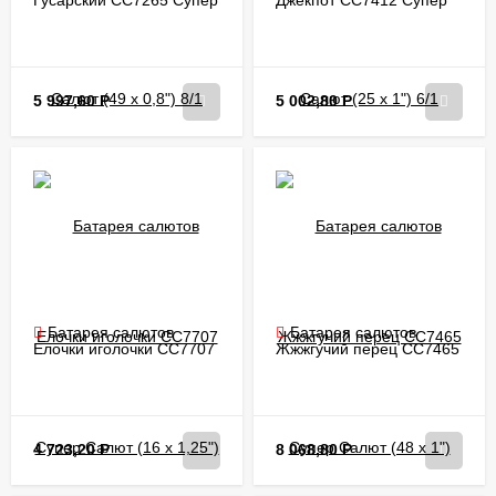
Гусарский CC7265 Супер
Джекпот CC7412 Супер
Салют (49 х 0,8") 8/1
Салют (25 х 1") 6/1
5 997,60
Р
5 002,80
Р
Батарея салютов
Батарея салютов
Елочки иголочки CC7707
Жжжгучий перец CC7465
Супер Салют (16 х 1,25")
Супер Салют (48 х 1")
16/1
6/1
4 723,20
Р
8 068,80
Р