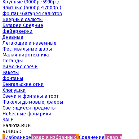
Крупные (3000р.-5990р.)
Элитные (6000р.-27000р.)
Фонтан+батарея салютов
Веерные салюты
Батареи Средние
Фейерверки
Дневные
Летающие и наземные
Фестивальные шары
Малая пиротехника
Петарды
Римские свечи
Ракеты
Фонтаны
Бенгальские огни
Хлопушки
Свечи и фонтаны в торт
Факелы дымовые, фаеры
Светящиеся предметы
Небесные фонарики
SALE
Валюта:
RUB
RUB
USD
0
Избранное
Товар в избранных
0
Сравнение
Товар в