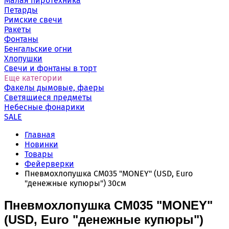
Малая пиротехника
Петарды
Римские свечи
Ракеты
Фонтаны
Бенгальские огни
Хлопушки
Свечи и фонтаны в торт
Еще категории
Факелы дымовые, фаеры
Светящиеся предметы
Небесные фонарики
SALE
Главная
Новинки
Товары
Фейерверки
Пневмохлопушка CM035 "MONEY" (USD, Euro
"денежные купюры") 30см
Пневмохлопушка CM035 "MONEY"
(USD, Euro "денежные купюры")