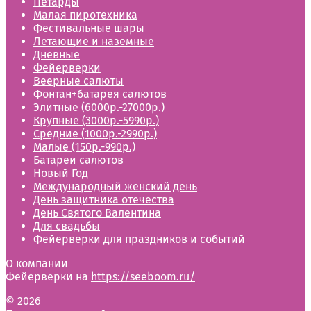
Петарды
Малая пиротехника
Фестивальные шары
Летающие и наземные
Дневные
Фейерверки
Веерные салюты
Фонтан+батарея салютов
Элитные (6000р.-27000р.)
Крупные (3000р.-5990р.)
Cредние (1000р.-2990р.)
Малые (150р.-990р.)
Батареи салютов
Новый Год
Международный женский день
День защитника отечества
День Святого Валентина
Для свадьбы
Фейерверки для праздников и событий
О компании
Фейерверки на
https://seeboom.ru/
© 2026